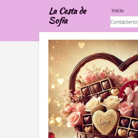
Ir
La Cesta de
Inicio
al
Sofia
Contáctenos
contenido
principal